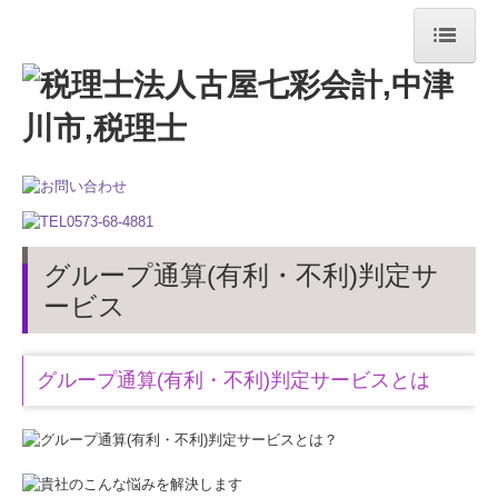
ホーム
法人の特長
法人案内
ご挨拶
グループ通算(有利・不利)判定サ
法人概要
ービス
経営理念
グループ通算(有利・不利)判定サービスとは
リンク集
サービス案内
法人・個人事業者の方