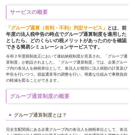
デジタル化支援
サービスの概要
相続税・資産税
「グループ通算（有利・不利）判定サービス」
とは、前
年度の法人税申告の時点でグループ通算制度を適用した
確定申告
としたら、どのくらいの税メリットがあったのかを確認
できる簡易シミュレーションサービスです。
創業支援・会社設立
令和２年度税制改正において連結納税制度が見直され、「グループ通
算制度」が創設されました。「グループ通算制度」では、企業グルー
企業防衛・リスクマネジメント
プ内の各法人を納税単位として、各法人が個別に法人税額の計算及び
申告を行いつつ、損益通算等の調整を行い、簡素な仕組みで事務負担
顧問契約の流れ
の軽減を図ることができます。
料金について
グループ通算制度の概要
よくある質問
グループ通算制度とは？
事務所通信
2026年
完全支配関係にある企業グループ内の各法人を納税単位として、各法