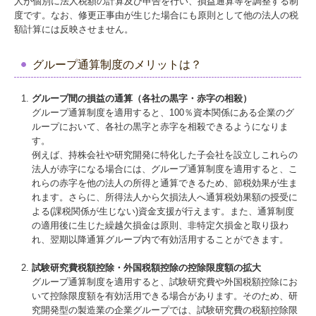
人が個別に法人税額の計算及び申告を行い、損益通算等を調整する制
度です。なお、修更正事由が生じた場合にも原則として他の法人の税
2025年
額計算には反映させません。
採用情報
グループ通算制度のメリットは？
採用メッセージ
グループ間の損益の通算（各社の黒字・赤字の相殺）
キャリアアップ・教育制度
グループ通算制度を適用すると、100％資本関係にある企業のグ
ループにおいて、各社の黒字と赤字を相殺できるようになりま
す。
スタッフインタビュー
例えば、持株会社や研究開発に特化した子会社を設立しこれらの
法人が赤字になる場合には、グループ通算制度を適用すると、こ
監査担当者の1日
れらの赤字を他の法人の所得と通算できるため、節税効果が生ま
れます。さらに、所得法人から欠損法人へ通算税効果額の授受に
働きやすさへの取組
よる(課税関係が生じない)資金支援が行えます。また、通算制度
の適用後に生じた繰越欠損金は原則、非特定欠損金と取り扱わ
募集要項
れ、翌期以降通算グループ内で有効活用することができます。
お問い合わせ
試験研究費税額控除・外国税額控除の控除限度額の拡大
グループ通算制度を適用すると、試験研究費や外国税額控除にお
いて控除限度額を有効活用できる場合があります。そのため、研
プライバシーポリシー
究開発型の製造業の企業グループでは、試験研究費の税額控除限