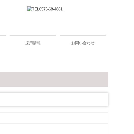
採用情報
お問い合わせ
採用メッセージ
キャリアアップ・教育制度
スタッフインタビュー
監査担当者の1日
働きやすさへの取組
募集要項
プライバシーポリシー