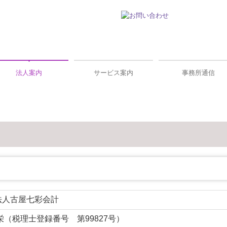
法人案内
サービス案内
事務所通信
ご挨拶
法人概要
経営理念
リンク集
法人・個人事業者の方
デジタル化支援
相続税・資産税
確定申告
創業支援・会社設立
企業防衛・リスクマネジメント
顧問契約の流れ
料金について
よくある質問
2026年
2025年
法人古屋七彩会計
栄（税理士登録番号 第99827号）