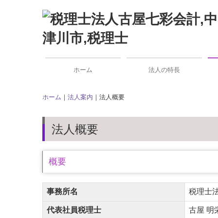
ホーム
法人の特長
ホーム
｜
法人案内
｜法人概要
法人概要
概要
事務所名
税理士
代表社員税理士
古屋 明