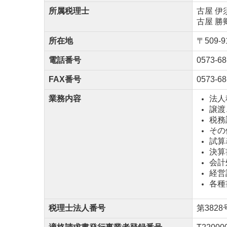
所属税理士
古屋 伊
古屋 勝
所在地
〒509-
電話番号
0573-68
FAX番号
0573-68
業務内容
法人
譲渡
税務
その
試算
決算
会計
経営
各種
税理士法人番号
第3828